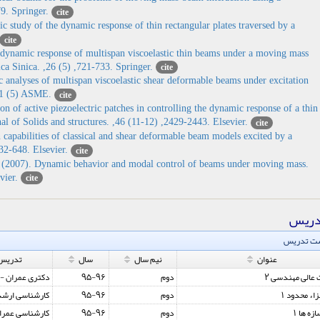
79. Springer.
cite
study of the dynamic response of thin rectangular plates traversed by a
cite
ynamic response of multispan viscoelastic thin beams under a moving mass
ca Sinica. ,26 (5) ,721-733. Springer.
cite
analyses of multispan viscoelastic shear deformable beams under excitation
131 (5) ASME.
cite
of active piezoelectric patches in controlling the dynamic response of a thin
al of Solids and structures. ,46 (11-12) ,2429-2443. Elsevier.
cite
apabilities of classical and shear deformable beam models excited by a
32-648. Elsevier.
cite
2007). Dynamic behavior and modal control of beams under moving mass.
vier.
cite
دریس
ت تدریس
عنوان
نیم سال
سال
تدریس
دکتری عمران - 
95-96
دوم
 عالی مهندسی 2
کارشناسی ارشد
95-96
دوم
اء محدود 1
کارشناسی عمرا
95-96
دوم
زه ها 1