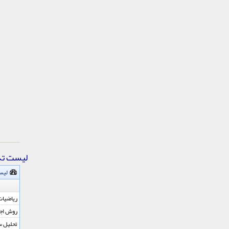
لیست ت
لیس
ریاضیات
روش اجز
تحلیل سا