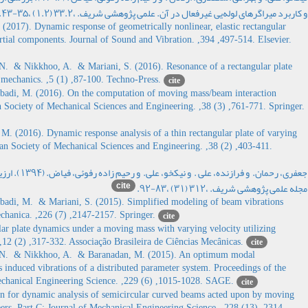
و کاربرد میراگرهای لوله‌یی غیرفعال در آن. علمی پژوهشی شریف. ،33.2 (1.2) ،35-43.
017). Dynamic response of geometrically nonlinear, elastic rectangular
ertial components. Journal of Sound and Vibration. ,394 ,497-514. Elsevier.
. & Nikkhoo, A. & Mariani, S. (2016). Resonance of a rectangular plate
 mechanics. ,5 (1) ,87-100. Techno-Press.
cite
di, M. (2016). On the computation of moving mass/beam interaction
an Society of Mechanical Sciences and Engineering. ,38 (3) ,761-771. Springer.
. (2016). Dynamic response analysis of a thin rectangular plate of varying
ilian Society of Mechanical Sciences and Engineering. ,38 (2) ,403-411.
جعفری، رحما.
cite
مجله علمی پژوهشی شریف. ،312 (31) ،83-92.
di, M. & Mariani, S. (2015). Simplified modeling of beam vibrations
chanica. ,226 (7) ,2147-2157. Springer.
cite
ar plate dynamics under a moving mass with varying velocity utilizing
,12 (2) ,317-332. Associação Brasileira de Ciências Mecânicas.
cite
 N. & Nikkhoo, A. & Baranadan, M. (2015). An optimum modal
induced vibrations of a distributed parameter system. Proceedings of the
 Mechanical Engineering Science. ,229 (6) ,1015-1028. SAGE.
cite
n for dynamic analysis of semicircular curved beams acted upon by moving
eers, Part C: Journal of Mechanical Engineering Science. ,228 (13) ,2314-