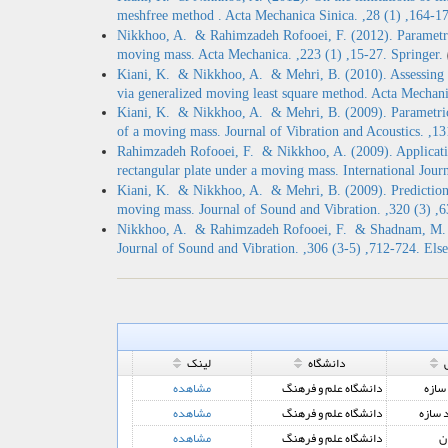
meshfree method . Acta Mechanica Sinica. ,28 (1) ,164-1
Nikkhoo, A. & Rahimzadeh Rofooei, F. (2012). Parametric 
moving mass. Acta Mechanica. ,223 (1) ,15-27. Springer.
Kiani, K. & Nikkhoo, A. & Mehri, B. (2010). Assessing d
via generalized moving least square method. Acta Mechani
Kiani, K. & Nikkhoo, A. & Mehri, B. (2009). Parametric 
of a moving mass. Journal of Vibration and Acoustics. ,
Rahimzadeh Rofooei, F. & Nikkhoo, A. (2009). Application 
rectangular plate under a moving mass. International Journ
Kiani, K. & Nikkhoo, A. & Mehri, B. (2009). Prediction c
moving mass. Journal of Sound and Vibration. ,320 (3) ,6
Nikkhoo, A. & Rahimzadeh Rofooei, F. & Shadnam, M. (
Journal of Sound and Vibration. ,306 (3-5) ,712-724. Else
دانشگاه
لینک
سازه
دانشگاه علم و فرهنگ
مشاهده
 سازه
دانشگاه علم و فرهنگ
مشاهده
ن
دانشگاه علم و فرهنگ
مشاهده