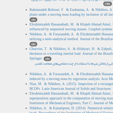
cite
Rahimzadeh Rofooei, F. & Enshaeian, A. & Nikkhoo, A. (2
plates under a moving mass loading by inclusion of all in
cite
Ebrahimzadeh Hassanabadi, M. & Khajeh Ahmad Attari, N
influenced by sequential moving masses. Coupled systems
Nikkhoo, A. & Farazandeh, A. & Ebrahimzadeh Hassanaba
utilizing a semi-analytical method. Journal of the Brazili
cite
Ghazvini, T. & Nikkhoo, A. & Allahyari, H. & Zalpuli, M
thickness to a traveling inertial load. Journal of the Braz
Springer.
cite
ن. و فرازنده، علی . و نیکخو، علی. و رحیم زاده رفوئی، فیاض. (1394). ارزیابی ارتعاش تیرها با استفاده از چند‌جمله‌یی‌های متعامد مُفسر
Nikkhoo, A. & Farazandeh, A. & Ebrahimzadeh Hassanaba
induced by a moving mass by regression analysis. Acta Me
Niaz, M. & Nikkhoo, A. (2015). Inspection of a rectangul
BCOPs. Latin American Journal of Solids and Structures. 
Ebrahimzadeh Hassanabadi, M. & Khajeh Ahmad Attari,
superposition approach in the computation of moving mass 
Institution of Mechanical Engineers, Part C: Journal of
Nikkhoo, A. & Kananipour, H. (2014). Numerical solutio
loads. Proceedings of the Institution of Mechanical Engin