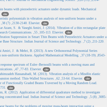
hin beams with piezoelectric actuators under dynamic loads. Mechanical
r.
cite
ristic polynomials in vibration analysis of non-uniform beams under a
 ,38 (7) ,2130-2140. Elsevier.
cite
Azam, S. & Vaseghi Amiri, J. (2014). Vibration of a thin rectangular plate
esearch Communications. ,55 ,105-113. Elsevier.
cite
ation Suppression in Smart Thin Beams with Piezoelectric Actuators under a
 Base Structure. Indian Journal of Science and Technology. ,7 (2) ,211-220.
 Amiri, J. & Mehri, B. (2013). A new Orthonormal Polynomial Series
h non-uniform thickness. Applied Mathematical Modelling. ,37 (18-19) ,8543-
response spectrum of Euler–Bernoulli beams with a moving mass and
ications. ,47 ,77-83. Elsevier.
cite
mzadeh Hassanabadi, M. (2013). Vibration analysis of a Mindlin elastic
pansion method. Thin-Walled Structures. ,62 ,53-64. Elsevier.
cite
 of Functionally Graded Beams Traversed by a Moving Random Load.
-3731.
cite
. (2012). Application of differential quadrature method to investigate
ng concentrated load. Indian Journal of Science and Technology. ,5 (8) ,3085-
near beams for the problems of moving mass-beam interaction using a