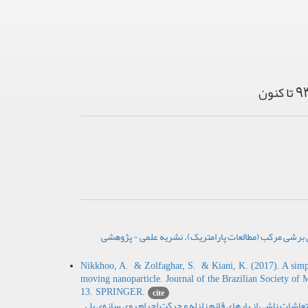
فری، رحمان . (1396). ارزیابی رفتار دیوارهای برشی مرکب (مطالعات پارامتریک). نشریه علمی - پژوهشی
Nikkhoo, A. & Zolfaghar, S. & Kiani, K. (2017). A simpli
moving nanoparticle. Journal of the Brazilian Society of
13. SPRINGER.
cite
سکندری، اردلان . و رحیم زاده رفوئی، فیاض . (1396). بررسی ارتعاشات ناشی از بارهای قائم زلزله و حرکت اجرام روی سازه‌ی پل