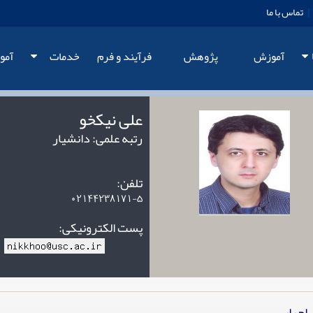
تماس با ما
|
آموزش
پژوهش
فرآيند و فرم
خدمات
آمو
علی نیکخو
رتبه علمی: دانشیار
تلفن:
02144238171-5
پست الکترونیکی:
اجرایی