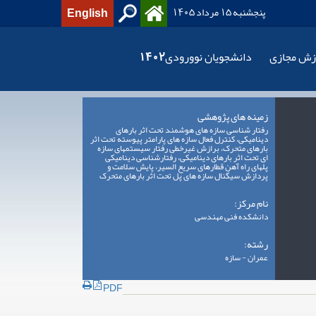
English
پنجشنبه 15 مرداد 1405
زش مجازی
دانشجویان نوورودی1402
زمینه های پژوهشی
رفتار شناسی سازه های هوشمند تحت اثر بارهای
دینامیکی، کنترل فعال سازه های پارامتر پیوسته تحت اثر
بارهای متحرک، برازش غیرخطی رفتار سیستمهای سازه
ای تحت اثر بارهای دینامیکی، رفتارشناسی دینامیکی
پلهای راه آهن قطارهای سریع السیر، پایش سلامت و
پردازش سیگنال سازه های پل تحت اثر بارهای متحرک
نام مرکز:
دانشکده فنی مهندسی
رشته:
عمران - سازه
PDF