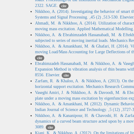
2322. SAGE.
cite
Nikkhoo, A. (2014). Investigating the behavior of smart t
Systems and Signal Processing. ,45 (2) ,513-530. Elsevie
Ahmadi, M. & Nikkhoo, A. (2014). Utilization of characte
moving mass excitation. Applied Mathematical Modelling.
Nikkhoo, A. & Ebrahimzadeh Hassanabadi, M. & Eftekhar 
subjected to series of moving inertial loads. Mechanics R
Nikkhoo, A. & Amankhani, M. & Ghafari, H. (2014). Vibr
moving Load/Mass Accounting for Large Deflections of the
cite
Ebrahimzadeh Hassanabadi, M. & Nikkhoo, A. & Vaseghi
Expansion Method in vibration analysis of thin beams wit
8556. Elsevier.
cite
Zarfam, R. & Khaloo, A. & Nikkhoo, A. (2013). On the 
horizontal support excitation. Mechanics Research Commun
Vaseghi Amiri, J. & Nikkhoo, A. & Davoodi, M. & Ebrahi
plate under a moving mass excitation by eigenfunction ex
Nikkhoo, A. & Amankhani, M. (2012). Dynamic Behavior
Indian Journal of Science and Technology. ,5 (12) ,3727
Nikkhoo, A. & Kananipour, H. & Chavoshi, H. & Zarfam, R
dynamics of a curved beam structure acted upon by a movi
3089.
cite
Kiani, K. & Nikkhoo, A. (2012). On the limitations of li